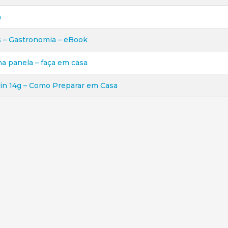
a
s – Gastronomia – eBook
a panela – faça em casa
in 14g – Como Preparar em Casa