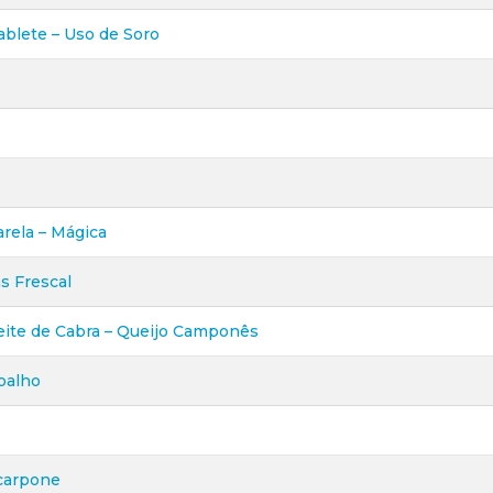
blete – Uso de Soro
rela – Mágica
s Frescal
eite de Cabra – Queijo Camponês
oalho
carpone