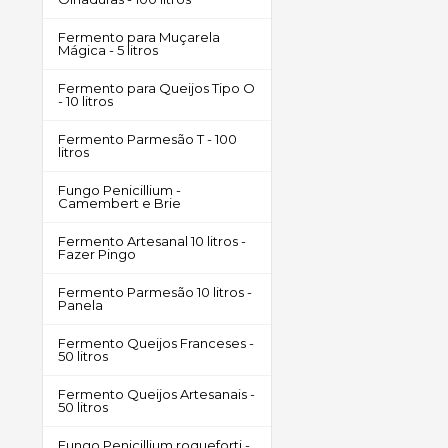
Fermento para Muçarela
Mágica - 5 litros
Fermento para Queijos Tipo O
- 10 litros
Fermento Parmesão T - 100
litros
Fungo Penicillium -
Camembert e Brie
Fermento Artesanal 10 litros -
Fazer Pingo
Fermento Parmesão 10 litros -
Panela
Fermento Queijos Franceses -
50 litros
Fermento Queijos Artesanais -
50 litros
Fungo Penicillium roqueforti -