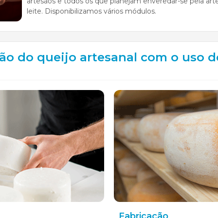
artesãos e todos os que planejam enveredar-se pela arte
leite. Disponibilizamos vários módulos.
ão do queijo artesanal com o uso d
Fabricação