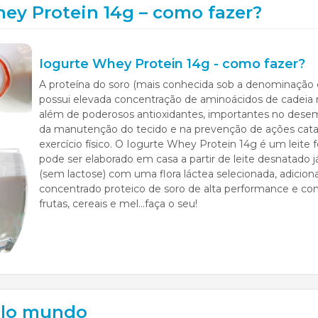
ey Protein 14g – como fazer?
Iogurte Whey Protein 14g - como fazer?
A proteína do soro (mais conhecida sob a denominação 
possui elevada concentração de aminoácidos de cadeia 
além de poderosos antioxidantes, importantes no des
da manutenção do tecido e na prevenção de ações catab
exercício físico. O Iogurte Whey Protein 14g é um leit
pode ser elaborado em casa a partir de leite desnatado 
(sem lactose) com uma flora láctea selecionada, adicion
concentrado proteico de soro de alta performance e c
frutas, cereais e mel...faça o seu!
elo mundo