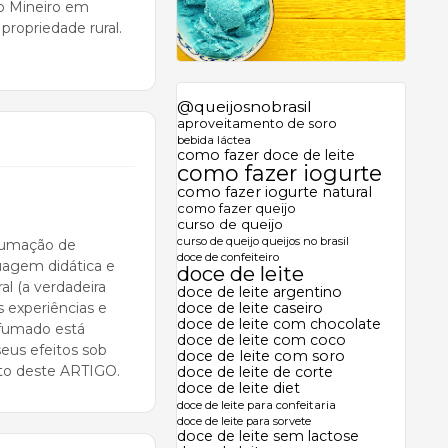
jo Mineiro em
propriedade rural.
@queijosnobrasil
aproveitamento de soro
bebida láctea
como fazer doce de leite
como fazer iogurte
como fazer iogurte natural
como fazer queijo
curso de queijo
curso de queijo queijos no brasil
fumação de
doce de confeiteiro
guagem didática e
doce de leite
l (a verdadeira
doce de leite argentino
 experiências e
doce de leite caseiro
doce de leite com chocolate
efumado está
doce de leite com coco
eus efeitos sob
doce de leite com soro
eto deste ARTIGO.
doce de leite de corte
doce de leite diet
doce de leite para confeitaria
doce de leite para sorvete
doce de leite sem lactose