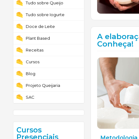
Tudo sobre Queijo
Tudo sobre Iogurte
Doce de Leite
A elaboraç
Plant Based
Conheça!
Receitas
Cursos
Blog
Projeto Queijaria
SAC
Cursos
Presenciais
Metodologia