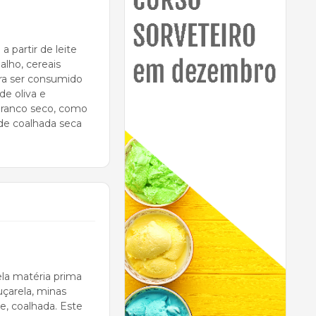
 partir de leite
alho, cereais
ra ser consumido
e oliva e
branco seco, como
e coalhada seca
ela matéria prima
çarela, minas
te, coalhada. Este