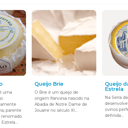
o
Queijo Brie
Queijo d
Estrela
 é uma
O Brie é um queijo de
Na Serra da
jo
origem francesa nascido na
desenvolve
ivamente
Abadia de Notre Dame de
ovinos per
ha, parente
Jouarre no século XI...
definida...
o renomado
Estrela...