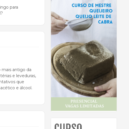
ingo para
l?
o mais antigo da
érias e leveduras,
ntativos que
acético e álcool.