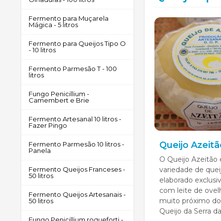
Fermento para Muçarela
Mágica - 5 litros
Fermento para Queijos Tipo O
- 10 litros
Fermento Parmesão T - 100
litros
Fungo Penicillium -
Camembert e Brie
Fermento Artesanal 10 litros -
Fazer Pingo
Queijo Azeitã
Fermento Parmesão 10 litros -
Panela
O Queijo Azeitão
variedade de quei
Fermento Queijos Franceses -
50 litros
elaborado exclus
com leite de ovel
Fermento Queijos Artesanais -
muito próximo d
50 litros
Queijo da Serra da 
Fungo Penicillium roqueforti -