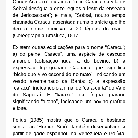
Curu e Acaracu”, ou ainda, “o rio Caracu, na vila de
Sobral deságua a onze léguas a leste da enseada
de Jericoacoara”; e mais, “Sobral, noutro tempo
chamada Caracu, assentada numa planície que lhe
deu o nome primitivo, a 20 léguas do mar…
(Coreographia Brasílica, 1817.
Existem outras explicações para o nome “Caracu”;
a) do peixe “Caracu”, uma espécie de cascudo
amarelo (coIoração igual a do bovino; b) a
expressão tupi-guarani Caariacu que significa
“bicho que vive escondido no mato”, indicando um
veado avermelhado da Bahia; c) a expressão
“caracu”, indicando o animal de “cara-curta” do Vale
do Sapucaí. E “karaku”, da língua guarani,
significando “tutano”, indicando um bovino graúdo
e forte.
Felius (1985) mostra que o Caracu é bastante
similar ao “Horned Sinú”, também desenvolvido a
partir de gado espanhol, na Venezuela e Bolívia,