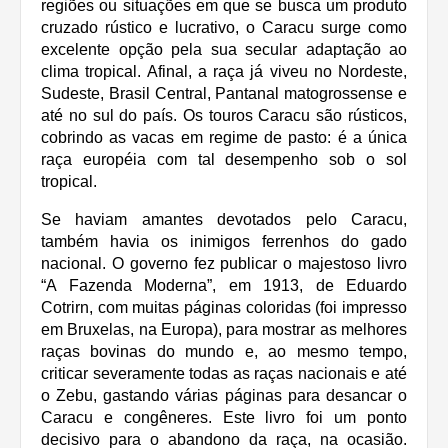
regiões ou situações em que se busca um produto
cruzado rústico e lucrativo, o Caracu surge como
excelente opção pela sua secular adaptação ao
clima tropical. Afinal, a raça já viveu no Nordeste,
Sudeste, Brasil Central, Pantanal matogrossense e
até no sul do país. Os touros Caracu são rústicos,
cobrindo as vacas em regime de pasto: é a única
raça européia com tal desempenho sob o sol
tropical.
Se haviam amantes devotados pelo Caracu,
também havia os inimigos ferrenhos do gado
nacional. O governo fez publicar o majestoso livro
“A Fazenda Moderna”, em 1913, de Eduardo
Cotrirn, com muitas páginas coloridas (foi impresso
em Bruxelas, na Europa), para mostrar as melhores
raças bovinas do mundo e, ao mesmo tempo,
criticar severamente todas as raças nacionais e até
o Zebu, gastando várias páginas para desancar o
Caracu e congêneres. Este livro foi um ponto
decisivo para o abandono da raça, na ocasião.