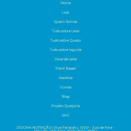
Home
Loja
Quem Somos
Tudo sobre Leite
Tudo sobre Queijo
Tudo sobre Iogurte
Doce de Leite
Plant Based
Receitas
Cursos
Blog
Projeto Queijaria
SAC
DOCINA NUTRIÇÃO | Rua Paracatu, 1000 - Juiz de Fora -
MG | Tel.: (32) 3224-3016 | 3224-1205 |