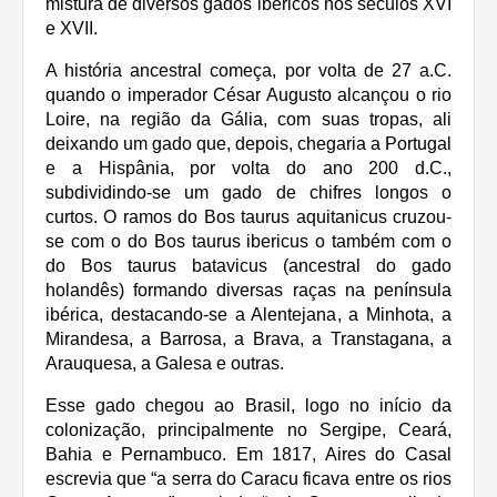
mistura de diversos gados ibéricos nos séculos XVI
e XVII.
A história ancestral começa, por volta de 27 a.C.
quando o imperador César Augusto alcançou o rio
Loire, na região da Gália, com suas tropas, ali
deixando um gado que, depois, chegaria a Portugal
e a Hispânia, por volta do ano 200 d.C.,
subdividindo-se um gado de chifres longos o
curtos. O ramos do Bos taurus aquitanicus cruzou-
se com o do Bos taurus ibericus o também com o
do Bos taurus batavicus (ancestral do gado
holandês) formando diversas raças na península
ibérica, destacando-se a Alentejana, a Minhota, a
Mirandesa, a Barrosa, a Brava, a Transtagana, a
Arauquesa, a Galesa e outras.
Esse gado chegou ao Brasil, logo no início da
colonização, principalmente no Sergipe, Ceará,
Bahia e Pernambuco. Em 1817, Aires do Casal
escrevia que “a serra do Caracu ficava entre os rios