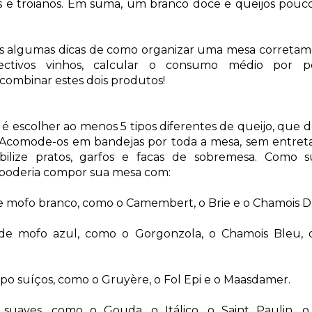
s e troianos. Em suma, um branco doce e queijos pou
s algumas dicas de como organizar uma mesa corretame
ectivos vinhos, calcular o consumo médio por p
combinar estes dois produtos!
 é escolher ao menos 5 tipos diferentes de queijo, que 
. Acomode-os em bandejas por toda a mesa, sem entreta
onibilize pratos, garfos e facas de sobremesa. Como 
 poderia compor sua mesa com:
e mofo branco, como o Camembert, o Brie e o Chamois D
de mofo azul, como o Gorgonzola, o Chamois Bleu, 
ipo suíços, como o Gruyère, o Fol Epi e o Maasdamer.
suaves, como o Gouda, o Itálico, o Saint Paulin, 