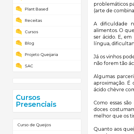
problemáticos p
Plant Based
(arte de combina
Receitas
A dificuldade n
alimentos. O que
Cursos
ser ácido. E, e
Blog
língua, dificult
Projeto Queijaria
Já os vinhos pod
não forem tão ác
SAC
Algumas parceri
aproximação. É 
ácido chèvre co
Cursos
Como essas são 
Presenciais
doces costumam 
melhor que os ti
Curso de Queijos
Quanto aos quei