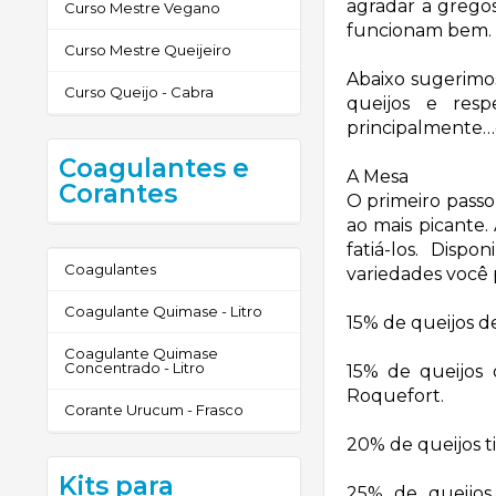
agradar a grego
Curso Mestre Vegano
funcionam bem.
Curso Mestre Queijeiro
Abaixo sugerimo
Curso Queijo - Cabra
queijos e resp
principalmente…
Coagulantes e
A Mesa
Corantes
O primeiro passo
ao mais picante
fatiá-los. Disp
Coagulantes
variedades você
Coagulante Quimase - Litro
15%
de queijos d
Coagulante Quimase
Concentrado - Litro
15%
de queijos 
Roquefort.
Corante Urucum - Frasco
20%
de queijos t
Kits para
25%
de queijos 