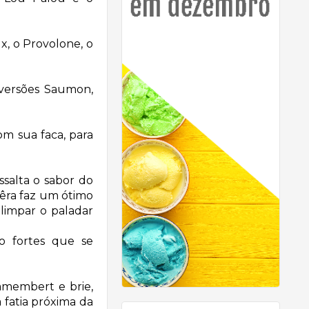
x, o Provolone, o
versões Saumon,
m sua faca, para
ssalta o sabor do
êra faz um ótimo
limpar o paladar
o fortes que se
amembert e brie,
a fatia próxima da