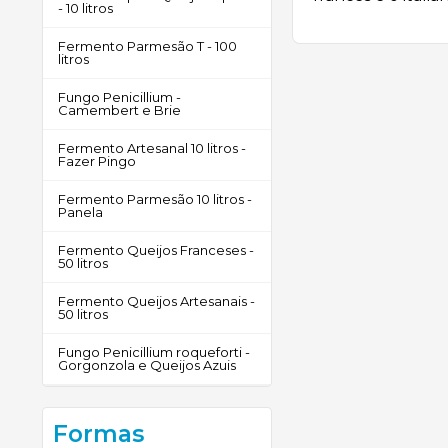
- 10 litros
Fermento Parmesão T - 100
litros
Fungo Penicillium -
Camembert e Brie
Fermento Artesanal 10 litros -
Fazer Pingo
Fermento Parmesão 10 litros -
Panela
Fermento Queijos Franceses -
50 litros
Fermento Queijos Artesanais -
50 litros
Fungo Penicillium roqueforti -
Gorgonzola e Queijos Azuis
Formas