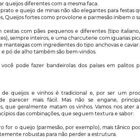
tar queijos diferentes com a mesma faca.
 prato e queijo de minas não são elegantes para festas 
os, Queijos fortes como provolone e parmesão inibem o s
cestas com pães pequenos e diferentes (tipo italiano, 
es), sempre inteiros, e uma charcuterie com iguarias pic
e manteigas com ingredientes do tipo anchovas e caviar
o e pó de alho também são bem-vindos.
o você pode fazer bandeirolas dos países em palitos pa
.
de queijos e vinhos é tradicional e, por ser um prod
e parecer mais fácil. Mas não se engane, princi
es, que geralmente matam os vinhos.
Vamos nos ater a 
rincípios das combinações, que seguem textura e sabor:
o for o queijo
(parmesão, por exemplo), mais tânico pod
ntemente robustas para não perder a estrutura.