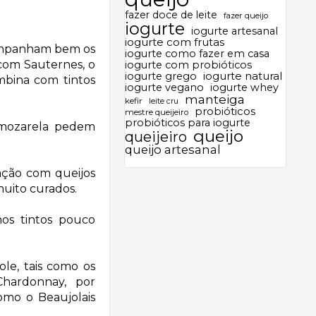
fazer doce de leite
fazer queijo
iogurte
iogurte artesanal
iogurte com frutas
mpanham bem os
iogurte como fazer em casa
 com Sauternes, o
iogurte com probióticos
iogurte grego
iogurte natural
mbina com tintos
iogurte vegano
iogurte whey
manteiga
kefir
leite cru
probióticos
mestre queijeiro
probióticos para iogurte
 mozarela pedem
queijo
queijeiro
queijo artesanal
uação
com queijos
uito curados.
os tintos pouco
ole
, tais como os
hardonnay, por
como o Beaujolais