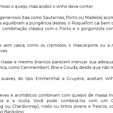
moso o queijo
, mais acidez o vinho deve conter.
 generosos
(tais como Sauternes, Porto ou Madeira)
aco
ois equilibram a pungência destes: o Roquefort cai bem
faz combinação clássica com o Porto e o gorgonzola co
 e sem casca
, como os cremosos, o mascarpone ou a
eves
classe e mesmo brancos parecem insinuar sua adeq
rica
, como Cammembert, Brie e Gouda, desde que não m
 suaves
, do tipo Emmenthal e Gruyère, aceitam vinh
leves e aromáticos combinam com queijos de massa m
bra e a ricota. Você pode combiná-los com um C
ng ou Chardonnay), rosés ou tintos jovens e frescos, 
no Bardolino.