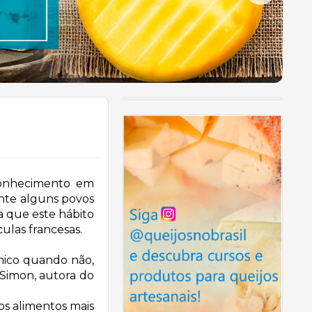
conhecimento em
ente alguns povos
a que este hábito
culas francesas.
mico quando não,
 Simon, autora do
dos alimentos mais