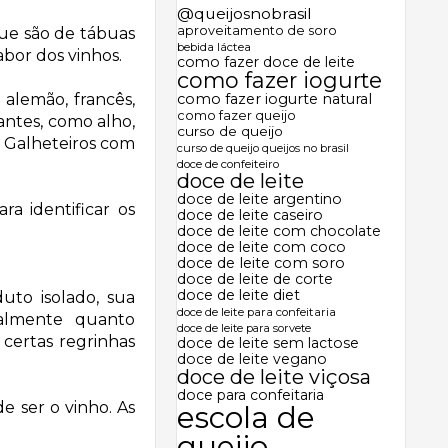
@queijosnobrasil
aproveitamento de soro
que são de tábuas
bebida láctea
abor dos vinhos.
como fazer doce de leite
como fazer iogurte
alemão, francês,
como fazer iogurte natural
como fazer queijo
antes, como alho,
curso de queijo
. Galheteiros com
curso de queijo queijos no brasil
doce de confeiteiro
doce de leite
doce de leite argentino
ra identificar os
doce de leite caseiro
doce de leite com chocolate
doce de leite com coco
doce de leite com soro
doce de leite de corte
doce de leite diet
uto isolado, sua
doce de leite para confeitaria
palmente quanto
doce de leite para sorvete
certas regrinhas
doce de leite sem lactose
doce de leite vegano
doce de leite viçosa
doce para confeitaria
e ser o vinho. As
escola de
queijo