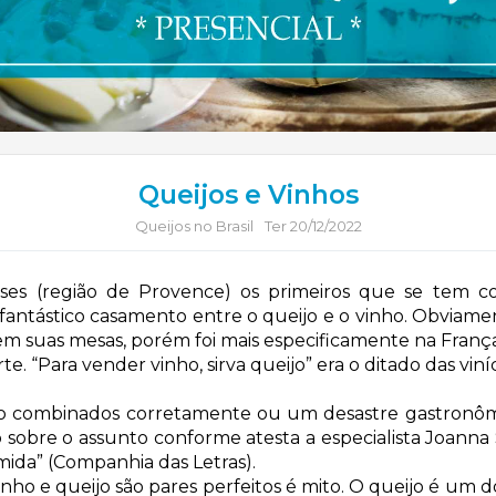
Queijos e Vinhos
Queijos no Brasil
Ter 20/12/2022
eses (região de Provence) os primeiros que se tem 
fantástico casamento entre o queijo e o vinho. Obviam
m suas mesas, porém foi mais especificamente na Franç
e. “Para vender vinho, sirva queijo” era o ditado das viní
o combinados corretamente ou um desastre gastronô
 sobre o assunto conforme atesta a especialista Joanna
omida” (Companhia das Letras).
inho e queijo são pares perfeitos é mito. O queijo é um 