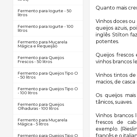
Quanto mais cre
Fermento para Iogurte - 50
litros
Vinhos doces ou
Fermento para Iogurte - 100
queijos azuis
, p
litros
inglês Stilton 
potentes.
Fermento para Muçarela
Mágica e Requeijão
Queijos frescos
Fermento para Queijos
v
inhos brancos l
Frescos - 50 litros
Fermento para Queijos Tipo O
Vinhos tintos
de 
- 50 litros
macios, de casca 
Fermento para Queijos Tipo O
- 100 litros
Os
queijos mais
tânicos, suaves.
Fermento para Queijos
Olhaduras - 100 litros
Vinhos brancos 
Fermento para Muçarela
frescos de ca
Mágica - 5 litros
exemplo. (Riesli
francês e o italia
Fermento para Queijos Tipo O