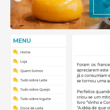
MENU
Home
Loja
Foram os franc
apreciarem este 
Quem Somos
já o consumiam e
Tudo sobre Leite
se tornou uma art
Tudo sobre Queijo
Perfeitos quand
criou-se um mito
Tudo sobre Iogurte
livro “Vinho e C
“A idéia de que v
Doce de Leite