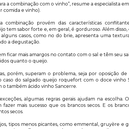
ara a combinação com o vinho”, resume a especialista e
r comida e vinho).
a combinação provém das características conflitant
ijo tem sabor forte e, em geral, é gorduroso. Além disso,
m alguns casos, como no do brie, apresenta uma textura
ando a degustação.
em ficar mais amargos no contato com o sal e têm seu sa
idos quanto o queijo.
as, porém, superam o problema, seja por oposição de s
o caso do salgado queijo roquefort com o doce vinho
m o também ácido vinho Sancerre.
exceções, algumas regras gerais ajudam na escolha. O
fazer mais sucesso que os brancos secos. E os branc
ntos secos.
jos, tipos menos picantes, como emmental, gruyère e