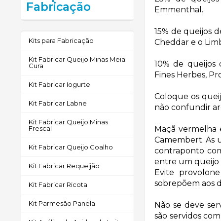
Fabricação
Emmenthal.
15%
de queijos d
Kits para Fabricação
Cheddar e o Lim
Kit Fabricar Queijo Minas Meia
10%
de queijos 
Cura
Fines Herbes, Pro
Kit Fabricar Iogurte
Coloque os quei
Kit Fabricar Labne
não confundir ar
Kit Fabricar Queijo Minas
Frescal
Maçã vermelha é 
Camembert. As u
Kit Fabricar Queijo Coalho
contraponto com
entre um queijo 
Kit Fabricar Requeijão
Evite provolon
sobrepõem aos d
Kit Fabricar Ricota
Kit Parmesão Panela
Não se deve ser
são servidos com 