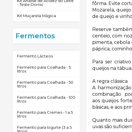
Kit Análise de Acidez do Leite
fôrma. Evite cor
- Teste Dornic
Mozarela, queijo
Kit Muçarela Mágica
de queijo e vinh
Reserve também 
Fermentos
centeio, com noz
pimenta, cebola 
páprica, cominh
Fermento Lácteos
Para ser criativ
Fermento para Coalhada - 5
queijos na tábua
litros
A regra clássica
Fermento para Coalhada - 50
litros
A harmonização 
combinação pod
Fermento para Coalhada - 100
aos
queijos fort
litros
básicas, e aos p
Fermento para Cremes - 1 a 5
litros
Quanto mais dur
uvas são suficie
Fermento para Iogurte (3 a 5
litros)