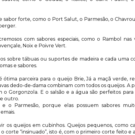
e sabor forte, como o Port Salut, o Parmesão, o Chavrou
berger.
cremosos com sabores especiais, como o Rambol nas 
vençale, Noix e Poivre Vert.
jos sobre tábuas ou suportes de madeira e cada uma co
omas e sabores.
ótima parceira para o queijo Brie, Já a maçã verde, re
vas dedo-de-dama combinam com todos os queijos. A p
 o Gorgonzola. E o salsão e a água são perfeitos para 
e outro.
e e o Parmesão, porque elas possuem sabores muit
emais.
vir os queijos em cubinhos. Queijos pequenos, como c
o corte “insinuado”, isto é, com o primeiro corte feito e 