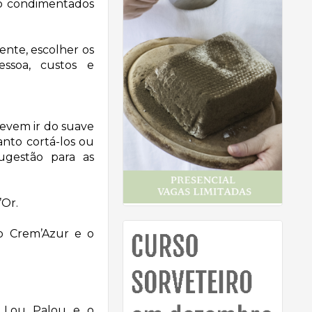
co condimentados
nte, escolher os
essoa, custos e
devem ir do suave
nto cortá-los ou
sugestão para as
’Or.
o Crem’Azur e o
o Lou Palou e o