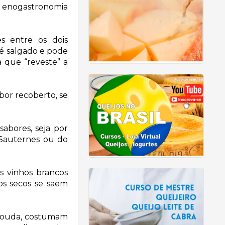
m enogastronomia
es entre os dois
 é salgado e pode
 que “reveste” a
bor recoberto, se
abores, seja por
 Sauternes ou do
s vinhos brancos
os secos se saem
 gouda, costumam