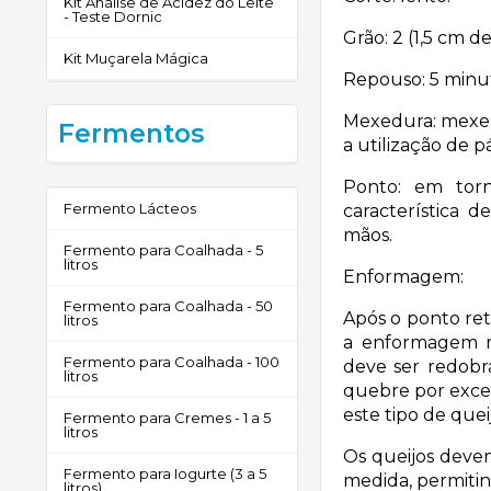
Kit Análise de Acidez do Leite
- Teste Dornic
Grão: 2 (1,5 cm d
Kit Muçarela Mágica
Repouso: 5 minu
Mexedura: mexer
Fermentos
a utilização de 
Ponto: em tor
Fermento Lácteos
característica 
mãos.
Fermento para Coalhada - 5
litros
Enformagem:
Fermento para Coalhada - 50
Após o ponto ret
litros
a enformagem r
Fermento para Coalhada - 100
deve ser redobr
litros
quebre por exce
este tipo de queij
Fermento para Cremes - 1 a 5
litros
Os queijos deve
Fermento para Iogurte (3 a 5
medida, permiti
litros)