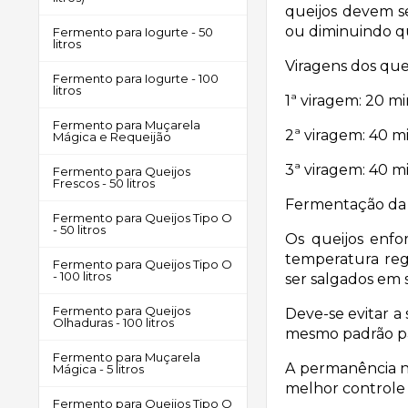
queijos devem s
ou diminuindo q
Fermento para Iogurte - 50
litros
Viragens dos quei
Fermento para Iogurte - 100
litros
1ª viragem: 20 m
Fermento para Muçarela
2ª viragem: 40 mi
Mágica e Requeijão
3ª viragem: 40 m
Fermento para Queijos
Frescos - 50 litros
Fermentação da 
Fermento para Queijos Tipo O
- 50 litros
Os queijos enf
temperatura reg
Fermento para Queijos Tipo O
- 100 litros
ser salgados em 
Fermento para Queijos
Deve-se evitar 
Olhaduras - 100 litros
mesmo padrão pa
Fermento para Muçarela
A permanência n
Mágica - 5 litros
melhor controle
Fermento para Queijos Tipo O