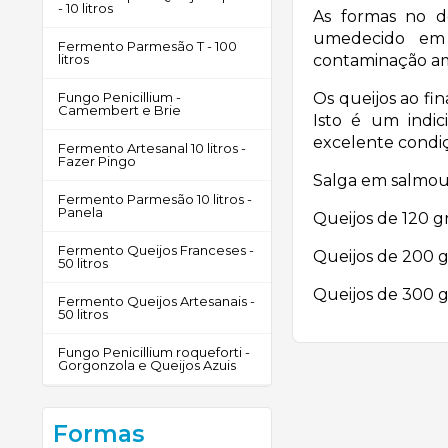
- 10 litros
As formas no d
umedecido em 
Fermento Parmesão T - 100
litros
contaminação am
Fungo Penicillium -
Os queijos ao fi
Camembert e Brie
Isto é um indi
excelente condiç
Fermento Artesanal 10 litros -
Fazer Pingo
Salga em salmou
Fermento Parmesão 10 litros -
Panela
Queijos de 120 g
Fermento Queijos Franceses -
Queijos de 200 g
50 litros
Queijos de 300 
Fermento Queijos Artesanais -
50 litros
Fungo Penicillium roqueforti -
Gorgonzola e Queijos Azuis
Formas