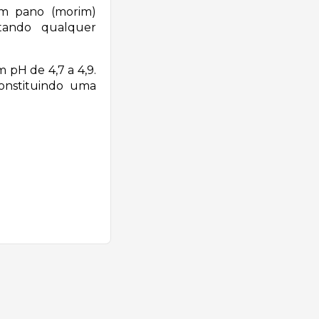
um pano (morim)
tando qualquer
 pH de 4,7 a 4,9.
onstituindo uma