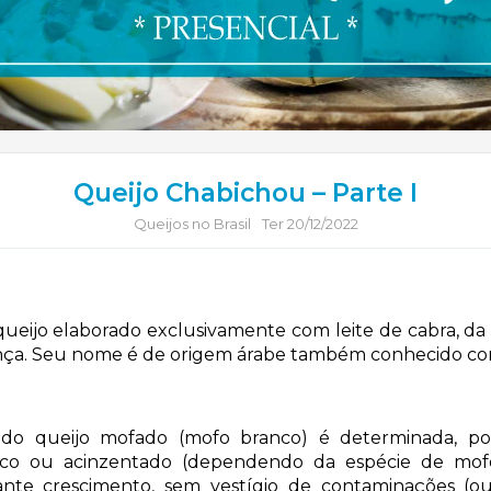
Queijo Chabichou – Parte I
Queijos no Brasil
Ter 20/12/2022
ueijo elaborado exclusivamente com leite de cabra, da
nça. Seu nome é de origem árabe também conhecido c
a do queijo mofado (mofo branco) é determinada, po
nco ou acinzentado (dependendo da espécie de mofo
nte crescimento, sem vestígio de contaminações (ou