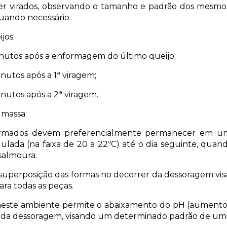
er virados, observando o tamanho e padrão dos mesmo
uando necessário.
jos:
inutos após a enformagem do último queijo;
nutos após a 1ª viragem;
inutos após a 2ª viragem.
massa:
ormados devem preferencialmente permanecer em 
ulada (na faixa de 20 a 22ºC) até o dia seguinte, quan
salmoura.
a superposição das formas no decorrer da dessoragem v
ra todas as peças.
este ambiente permite o abaixamento do pH (aumento
 da dessoragem, visando um determinado padrão de um