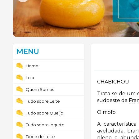
MENU
Home
Loja
CHABICHOU
Quem Somos
Trata-se de um q
sudoeste da Fra
Tudo sobre Leite
O mofo:
Tudo sobre Queijo
A característic
Tudo sobre Iogurte
aveludada, bra
Doce de Leite
pleno e abunda