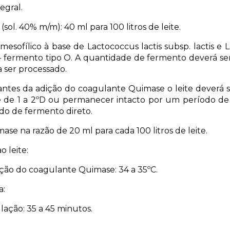
egral.
(sol. 40% m/m): 40 ml para 100 litros de leite.
mesofílico à base de Lactococcus lactis subsp. lactis e L
– fermento tipo O. A quantidade de fermento deverá se
a ser processado.
antes da adição do coagulante Quimase o leite deverá 
e de 1 a 2ºD ou permanecer intacto por um período de
do de fermento direto.
se na razão de 20 ml para cada 100 litros de leite.
 leite:
ção do coagulante Quimase: 34 a 35ºC.
a:
ação: 35 a 45 minutos.