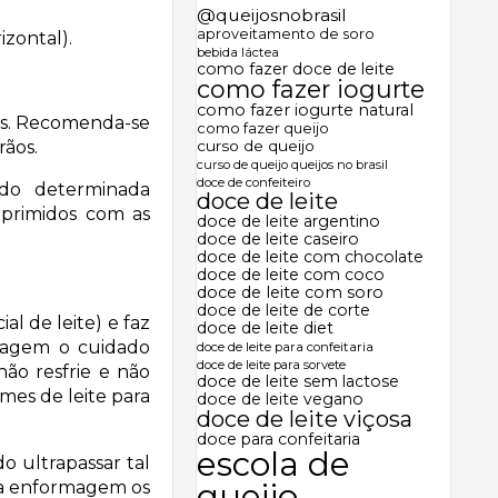
@queijosnobrasil
aproveitamento de soro
izontal).
bebida láctea
como fazer doce de leite
como fazer iogurte
como fazer iogurte natural
os. Recomenda-se
como fazer queijo
rãos.
curso de queijo
curso de queijo queijos no brasil
doce de confeiteiro
do determinada
doce de leite
mprimidos com as
doce de leite argentino
doce de leite caseiro
doce de leite com chocolate
doce de leite com coco
doce de leite com soro
doce de leite de corte
l de leite) e faz
doce de leite diet
magem o cuidado
doce de leite para confeitaria
doce de leite para sorvete
ão resfrie e não
doce de leite sem lactose
es de leite para
doce de leite vegano
doce de leite viçosa
doce para confeitaria
escola de
 ultrapassar tal
 a enformagem os
queijo