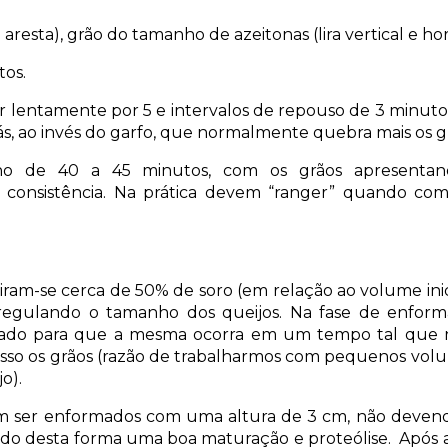
e aresta), grão do tamanho de azeitonas (lira vertical e hor
tos.
 lentamente por 5 e intervalos de repouso de 3 minut
pás, ao invés do garfo, que normalmente quebra mais os g
no de 40 a 45 minutos, com os grãos apresentan
de consistência. Na prática devem “ranger” quando co
iram-se cerca de 50% de soro (em relação ao volume inicia
egulando o tamanho dos queijos. Na fase de enfor
ado para que a mesma ocorra em um tempo tal que n
sso os grãos (razão de trabalharmos com pequenos volum
o).
m ser enformados com uma altura de 3 cm, não devendo
ndo desta forma uma boa maturação e proteólise. Após