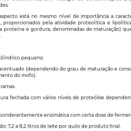
des.
aspecto está no mesmo nível de importância a caracter
 proporcionados pela atividade proteolítica e lipolíti
 proteína e gordura, denominadas de maturação) que
.
cilíndrico pequeno.
 acentuado (dependendo do grau de maturação e con
mento do mofo).
gramas.
xtura fechada com vários níveis de proteólise depend
ponderantemente enzimática com certa dose de ferment
 7,2 a 8,2 litros de leite por quilo de produto final.