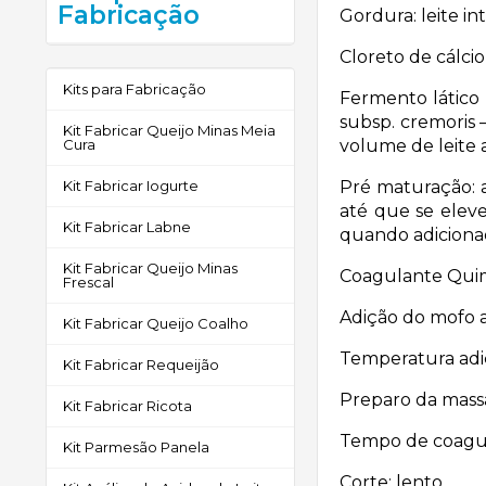
Fabricação
Gordura: leite int
Cloreto de cálcio 
Kits para Fabricação
Fermento lático 
subsp. cremoris 
Kit Fabricar Queijo Minas Meia
Cura
volume de leite 
Kit Fabricar Iogurte
Pré maturação: 
até que se elev
Kit Fabricar Labne
quando adiciona
Kit Fabricar Queijo Minas
Coagulante Quima
Frescal
Adição do mofo ao
Kit Fabricar Queijo Coalho
Temperatura adi
Kit Fabricar Requeijão
Preparo da mass
Kit Fabricar Ricota
Tempo de coagul
Kit Parmesão Panela
Corte: lento.