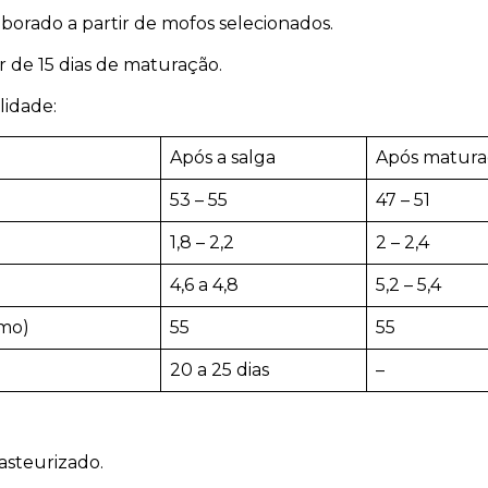
aborado a partir de mofos selecionados.
r de 15 dias de maturação.
lidade:
Após a salga
Após matura
53 – 55
47 – 51
1,8 – 2,2
2 – 2,4
4,6 a 4,8
5,2 – 5,4
mo)
55
55
20 a 25 dias
–
pasteurizado.