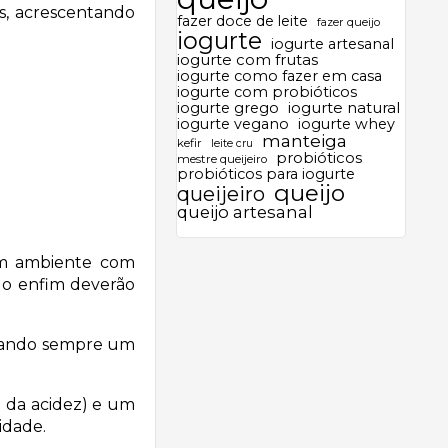
s, acrescentando
fazer doce de leite
fazer queijo
iogurte
iogurte artesanal
iogurte com frutas
iogurte como fazer em casa
iogurte com probióticos
iogurte grego
iogurte natural
iogurte vegano
iogurte whey
manteiga
kefir
leite cru
probióticos
mestre queijeiro
probióticos para iogurte
queijo
queijeiro
queijo artesanal
um ambiente com
do enfim deverão
isando sempre um
 da acidez) e um
idade.