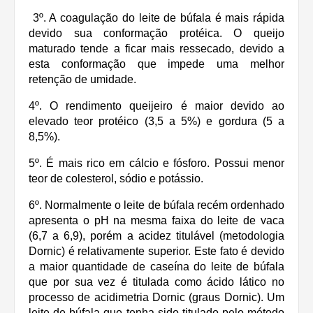
3º. A coagulação do leite de búfala é mais rápida
devido sua conformação protéica. O queijo
maturado tende a ficar mais ressecado, devido a
esta conformação que impede uma melhor
retenção de umidade.
4º. O rendimento queijeiro é maior devido ao
elevado teor protéico (3,5 a 5%) e gordura (5 a
8,5%).
5º. É mais rico em cálcio e fósforo. Possui menor
teor de colesterol, sódio e potássio.
6º. Normalmente o leite de búfala recém ordenhado
apresenta o pH na mesma faixa do leite de vaca
(6,7 a 6,9), porém a acidez titulável (metodologia
Dornic) é relativamente superior. Este fato é devido
a maior quantidade de caseína do leite de búfala
que por sua vez é titulada como ácido lático no
processo de acidimetria Dornic (graus Dornic). Um
leite de búfala que tenha sido titulado pelo método