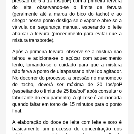
pressão de 5 a 10 lbs/pol²) com a primeira fervura
do leite, observando-se o limite de fervura
(geralmente até a marca do bico do tacho) e ao
chegar nesse ponto desliga-se o vapor e abre-se a
válvula de segurança manual, esperando o leite
abaixar a fervura (procedimento para evitar que a
mistura transborde).
Após a primeira fervura, observe se a mistura não
talhou e adiciona-se o açúcar com aquecimento
lento, tomando-se o cuidado para que a mistura
não ferva a ponto de ultrapassar o nível do agitador.
No decorrer do processo, a pressão no manômetro
do tacho, deverá ser máxima de 20 lbs/pol²
(respeitando o limite de 25 lbs/pol² após consultar o
fabricante do equipamento). A glicose é adicionada
quando faltar em torno de 15 minutos para o ponto
final.
A elaboração do doce de leite com leite e soro é
basicamente um processo de concentração dos